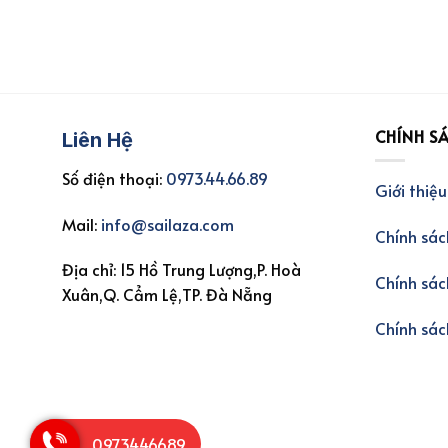
CHÍNH S
Liên Hệ
Số điện thoại:
0973.44.66.89
Giới thiệu
Mail:
info@sailaza.com
Chính sác
Địa chỉ: 15 Hồ Trung Lượng,P. Hoà
Chính sác
Xuân,Q. Cẩm Lệ,TP. Đà Nẵng
Chính sá
0973446689