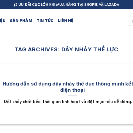
ƯU ĐÃI CỰC LỚN KHI MUA HÀNG TẠI SHOPEE VÀ LAZADA
Tì
IỆU
SẢN PHẨM
TIN TỨC
LIÊN HỆ
kiế
TAG ARCHIVES:
DÂY NHẢY THỂ LỰC
Hướng dẫn sử dụng dây nhảy thể dục thông minh kết
điện thoại
Đốt cháy chất béo, thời gian linh hoạt và đặt mục tiêu dễ dàng.